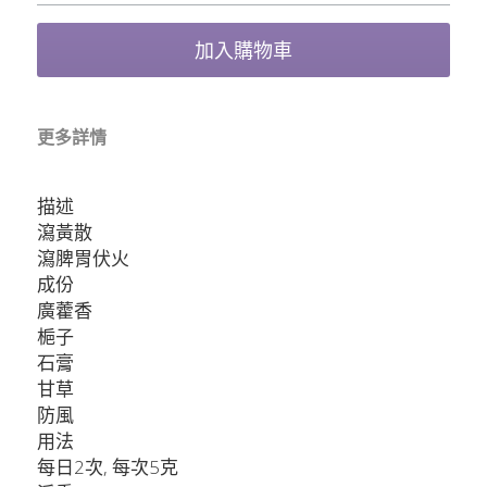
加入購物車
更多詳情
描述
瀉黃散
瀉脾胃伏火
成份
廣藿香
梔子
石膏
甘草
防風
用法
每日2次, 每次5克