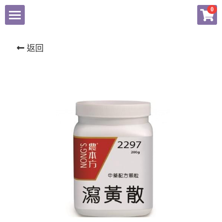
×
0
商品分類
東科中醫藥
返回
揚子江
健康產品總匯
農本方產品專頁
會員專頁