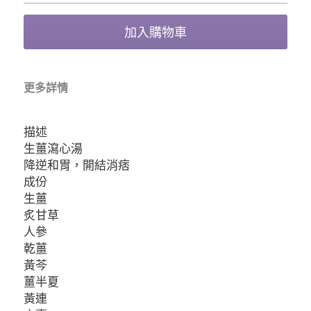
加入購物車
更多詳情
描述
生薑瀉心湯
降逆和胃，開結消痞
成份
生薑 
炙甘草
人參 
乾薑
黃芩
薑半夏
黃連 