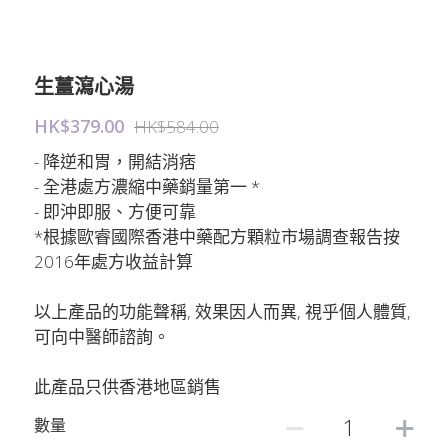
生薑瀉心湯
HK$379.00
HK$584.00
- 降逆和胃，開結消痞
- 全港處方濃縮中藥銷量第一 *
- 即沖即服、方便可靠
*根據歐睿國際香港中藥配方顆粒市場調查報告按
2016年處方收益計算
以上產品的功能聲稱, 效果因人而異, 視乎個人體質,
可向中醫師諮詢。
此產品只供香港地區銷售
數量