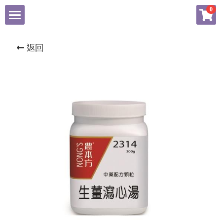
×
0
商品分類
東科中醫藥
返回
揚子江
健康產品總匯
農本方產品專頁
會員專頁