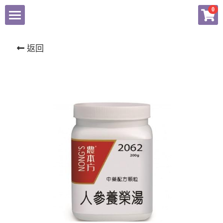
×
0
商品分類
東科中醫藥
返回
揚子江
健康產品總匯
農本方產品專頁
會員專頁