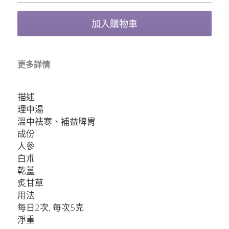
加入購物車
更多詳情
描述
理中湯
溫中祛寒、補益脾胃
成份
人參
白朮
乾薑
炙甘草
用法
每日2次, 每次5克
淨重