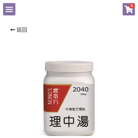
×
0
商品分類
東科中醫藥
返回
揚子江
健康產品總匯
農本方產品專頁
會員專頁