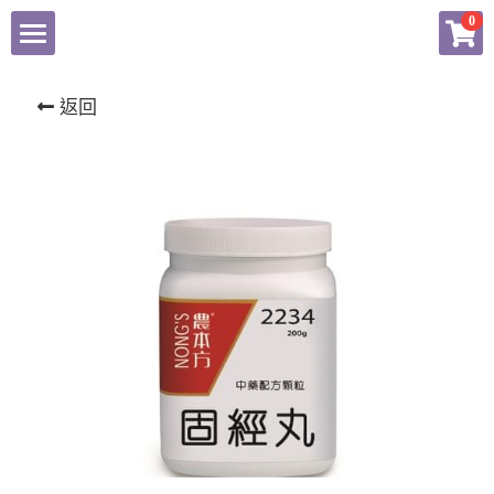
×
0
商品分類
東科中醫藥
返回
揚子江
健康產品總匯
農本方產品專頁
會員專頁