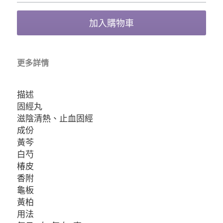
加入購物車
更多詳情
描述
固經丸
滋陰清熱、止血固經
成份
黃芩
白芍
椿皮
香附
龜板
黃柏
用法