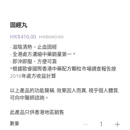
固經丸
HK$416.00
HK$640.00
- 滋陰清熱、止血固經
- 全港處方濃縮中藥銷量第一 *
- 即沖即服、方便可靠
*根據歐睿國際香港中藥配方顆粒市場調查報告按
2016年處方收益計算
以上產品的功能聲稱, 效果因人而異, 視乎個人體質,
可向中醫師諮詢。
此產品只供香港地區銷售
數量