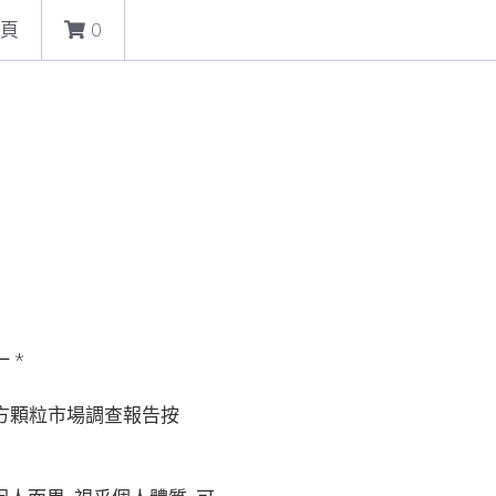
頁
0
 *
方顆粒市場調查報告按