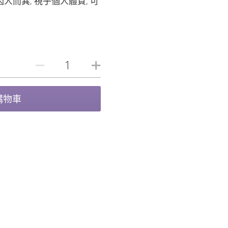
人而異, 視乎個人體質, 可
購物車