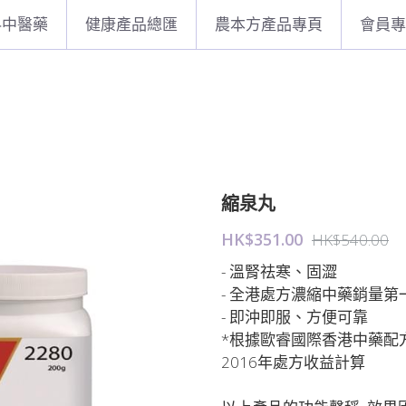
科中醫藥
健康產品總匯
農本方產品專頁
會員專
縮泉丸
HK$351.00
HK$540.00
- 溫腎祛寒、固澀
- 全港處方濃縮中藥銷量第一
- 即沖即服、方便可靠
*根據歐睿國際香港中藥配
2016年處方收益計算