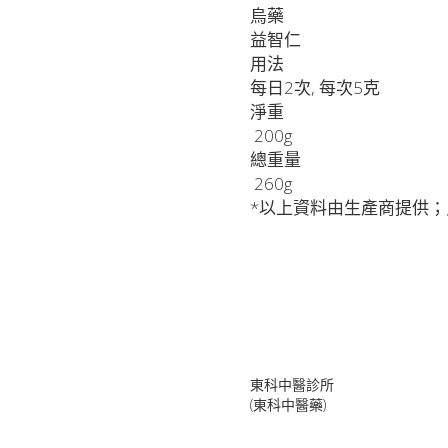
烏藥
益智仁
用法
每日2次, 每次5克
淨重
 200g
總重量
 260g
*以上資料由生產商提供；
東科中醫診所
(東科中醫藥)