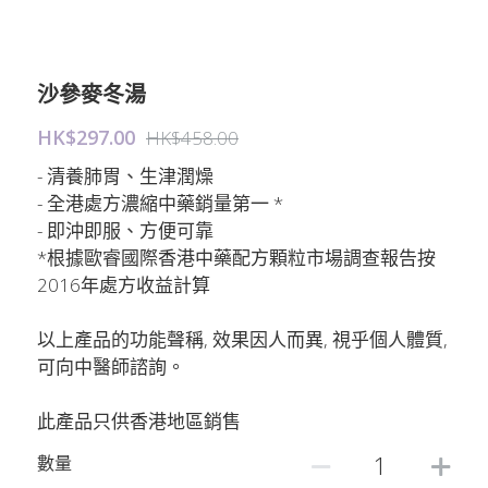
沙參麥冬湯
HK$297.00
HK$458.00
- 清養肺胃、生津潤燥
- 全港處方濃縮中藥銷量第一 *
- 即沖即服、方便可靠
*根據歐睿國際香港中藥配方顆粒市場調查報告按
2016年處方收益計算
以上產品的功能聲稱, 效果因人而異, 視乎個人體質,
可向中醫師諮詢。
此產品只供香港地區銷售
數量