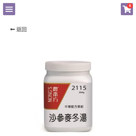
×
0
商品分類
東科中醫藥
返回
揚子江
健康產品總匯
農本方產品專頁
會員專頁