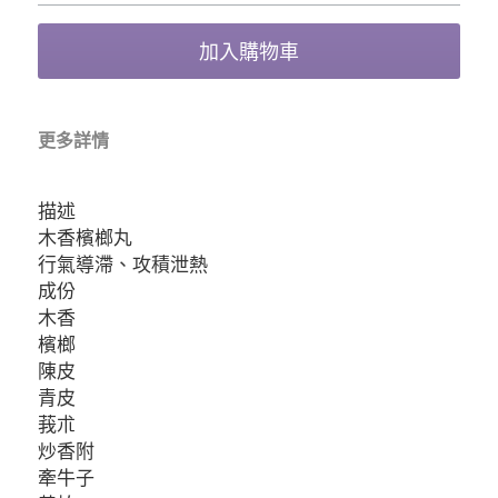
加入購物車
更多詳情
描述
木香檳榔丸
行氣導滯、攻積泄熱
成份
木香
檳榔
陳皮
青皮
莪朮
炒香附
牽牛子