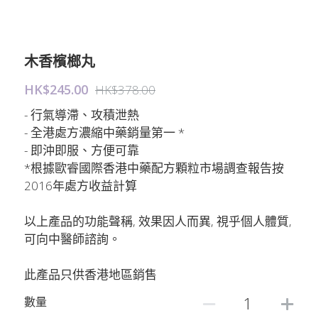
木香檳榔丸
HK$245.00
HK$378.00
- 行氣導滯、攻積泄熱
- 全港處方濃縮中藥銷量第一 *
- 即沖即服、方便可靠
*根據歐睿國際香港中藥配方顆粒市場調查報告按
2016年處方收益計算
以上產品的功能聲稱, 效果因人而異, 視乎個人體質,
可向中醫師諮詢。
此產品只供香港地區銷售
數量