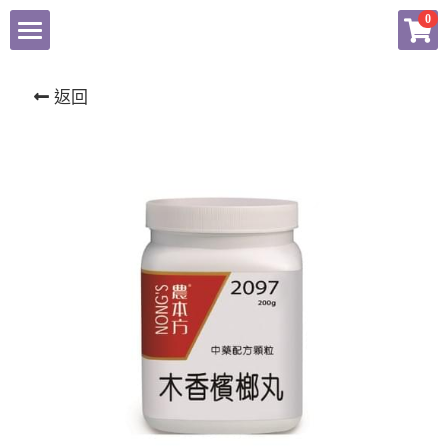
×
0
商品分類
東科中醫藥
返回
揚子江
健康產品總匯
農本方產品專頁
會員專頁