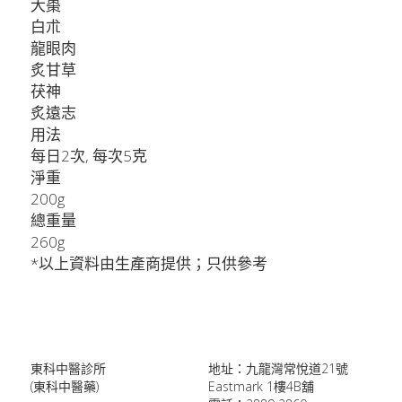
大棗
白朮
龍眼肉
炙甘草
茯神
炙遠志
用法
每日2次, 每次5克
淨重
200g
總重量
260g
*以上資料由生產商提供；只供參考
東科中醫診所
地址：九龍灣常悅道21號
(東科中醫藥)
Eastmark 1樓4B舖