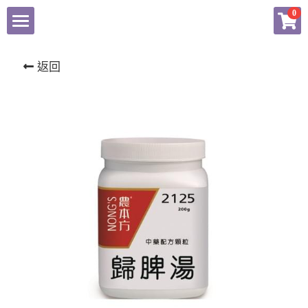
×
0
商品分類
東科中醫藥
返回
揚子江
健康產品總匯
農本方產品專頁
會員專頁