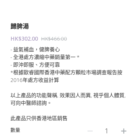
歸脾湯
HK$302.00
HK$466.00
- 益氣補血，健脾養心
- 全港處方濃縮中藥銷量第一 *
- 即沖即服、方便可靠
*根據歐睿國際香港中藥配方顆粒市場調查報告按
2016年處方收益計算
以上產品的功能聲稱, 效果因人而異, 視乎個人體質,
可向中醫師諮詢。
此產品只供香港地區銷售
數量