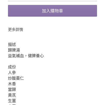
加入購物車
更多詳情
描述
歸脾湯
益氣補血，健脾養心
成份
人參
炒酸棗仁
木香
當歸
黃芪
生薑