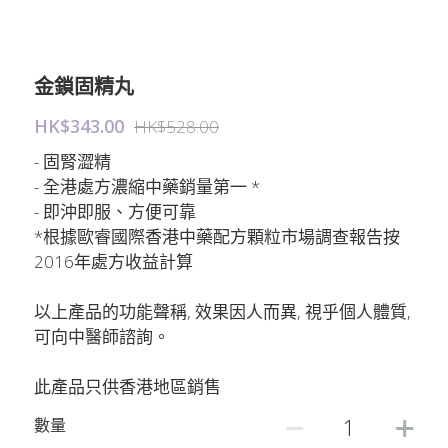
金鎖固精丸
HK$343.00
HK$528.00
- 固腎澀精
- 全港處方濃縮中藥銷量第一 *
- 即沖即服、方便可靠
*根據歐睿國際香港中藥配方顆粒市場調查報告按
2016年處方收益計算
以上產品的功能聲稱, 效果因人而異, 視乎個人體質,
可向中醫師諮詢。
此產品只供香港地區銷售
數量