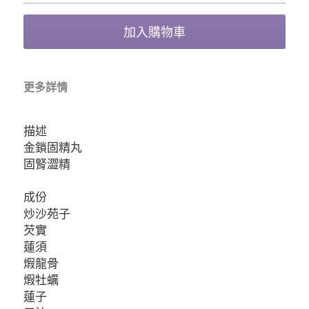
加入購物車
更多詳情
描述
金鎖固精丸
固腎澀精
成份
炒沙苑子
芡實
蓮須
煆龍骨
煆牡蠣
蓮子