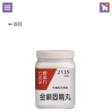
×
0
商品分類
東科中醫藥
返回
揚子江
健康產品總匯
農本方產品專頁
會員專頁