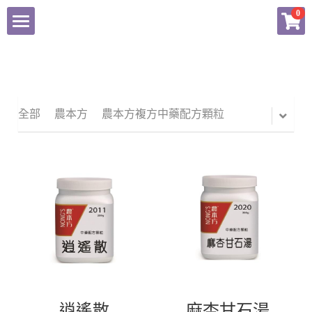
×
0
商品分類
東科中醫藥
健康產品總匯
全部
農本方
農本方複方中藥配方顆粒
農本方產品專頁
會員專頁
逍遙散
麻杏甘石湯